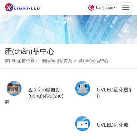
Language
Toggl
產(chǎn)品中心
當(dāng)前位置：
網(wǎng)站首頁
>
產(chǎn)品中心
點(diǎn)膠自動
UVLED固化機(j
(dòng)化設(shè)
ī)
備
UVLED固化爐