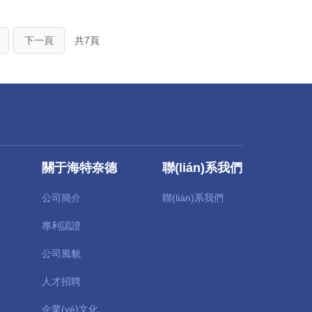
下一頁
共7頁
關于海特奈德
聯(lián)系我們
公司簡介
聯(lián)系我們
專利認證
公司風貌
人才招聘
企業(yè)文化