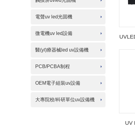
觸摸屏uvled光固機
電聲uv led光固機
微電機uv led設備
UVLE
醫(yī)療器械led uv設備機
PCB/PCBA制程
OEM電子組裝uv設備
大專院校/科研單位uv設備機
UV