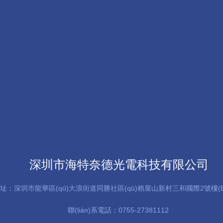
深圳市海特奈德光電科技有限公司
址：深圳市龍華區(qū)大浪街道同勝社區(qū)賴屋山新村三和國際2號樓(B
聯(lián)系電話：0755-27381112