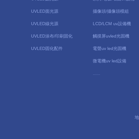
UVLED面光源
攝像頭/攝像頭模組
UVLED線光源
LCD/LCM uv設備機
UVLED涂布/印刷固化
觸摸屏uvled光固機
UVLED固化配件
電聲uv led光固機
微電機uv led設備
......
地