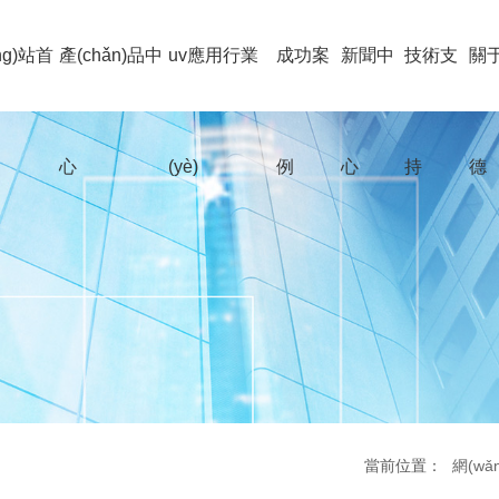
ng)站首
產(chǎn)品中
uv應用行業
成功案
新聞中
技術支
關
心
(yè)
例
心
持
德
當前位置：
網(wǎ