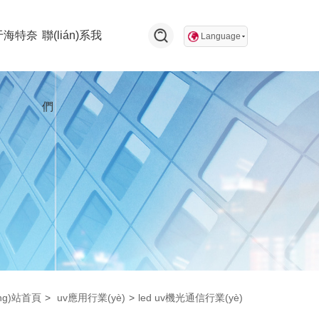
于海特奈
聯(lián)系我
Language
們
ng)站首頁
>
uv應用行業(yè)
>
led uv機光通信行業(yè)