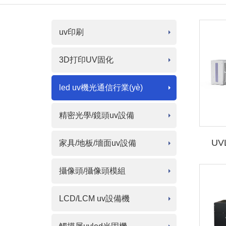
uv印刷
3D打印UV固化
led uv機光通信行業(yè)
精密光學/鏡頭uv設備
UV
家具/地板/墻面uv設備
攝像頭/攝像頭模組
LCD/LCM uv設備機