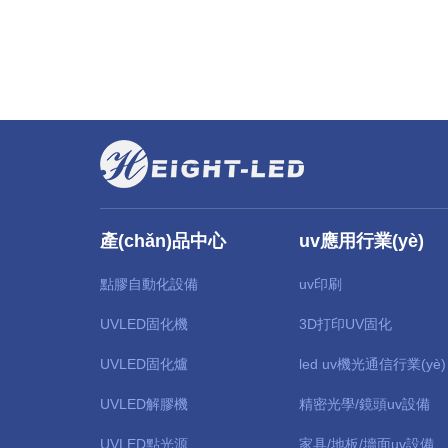
產(chǎn)品中心
uv應用行業(yè)
點膠自動化設備
uv印刷
UVLED固化機
3D打印UV固化
UVLED固化爐
led uv機光通信行業(yè)
UVLED解膠機
精密光學/鏡頭uv設備
UVLED點光源
家具/地板/墻面uv設備