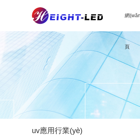
網(wǎ
頁
uv應用行業(yè)