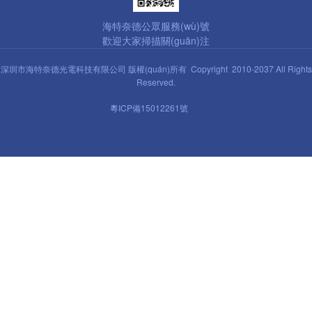
海特奈德公眾服務(wù)號
歡迎大家掃描關(guān)注
深圳市海特奈德光電科技有限公司 版權(quán)所有 Copyright 2010-2037 All Rights
Reserved.
粵ICP備15012261號